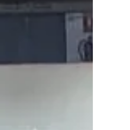
2 clasificado Abril Canseco - 2 clasificado
Adriana Álvarez - 3 clasificado Dora Poveda
- 3 clasificado Rodrigo Córdoba - 3
clasificado