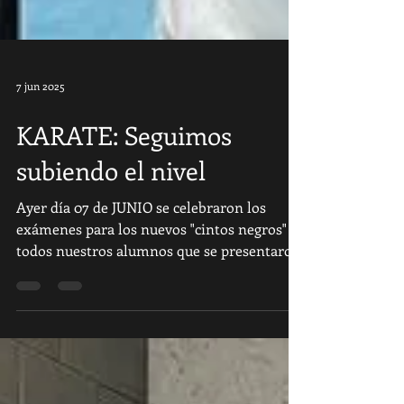
7 jun 2025
KARATE: Seguimos
subiendo el nivel
Ayer día 07 de JUNIO se celebraron los
exámenes para los nuevos "cintos negros" y
todos nuestros alumnos que se presentaron
aprobaron el examen. Muchas felicidades a
todos por vuestro éxito y dedicación al
KARATE. Mario - 4º DAN Inma - 3º DAN
Irene - 2º DAN Sergio - 1º DAN Carlota - C.
NEGRO