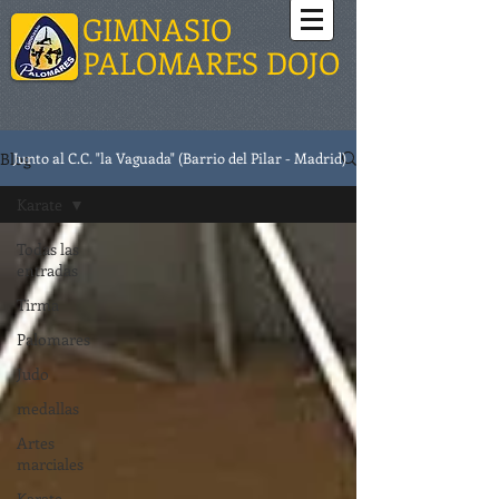
GIMNASIO
PALOMARES DOJO
Blog
Junto al C.C. "la Vaguada" (Barrio del Pilar - Madrid)
Karate
Todas las
entradas
Tirma
Palomares
Judo
medallas
Artes
marciales
Karate