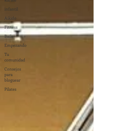
infantil
Aikido
Fitness
Baile
Empezando
Tu
comunidad
Consejos
para
bloguear
Pilates