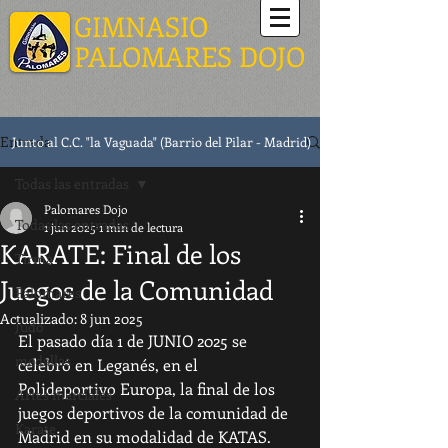
GIMNASIO
PALOMARES DOJO
Entrada
Junto al C.C. "la Vaguada" (Barrio del Pilar - Madrid)
Todas las entradas
Palomares Dojo
Todas las entradas
1 jun 2025
1 min de lectura
KARATE: Final de los
Tirma
Juegos de la Comunidad
Palomares
Actualizado:
8 jun 2025
Judo
El pasado día 1 de JUNIO 2025 se 
medallas
celebró en Leganés, en el 
Polideportivo Europa, la final de los 
Artes marciales
juegos deportivos de la comunidad de 
Karate
Madrid en su modalidad de KATAS.