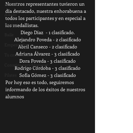
Nuestros representantes tuvieron un 
infantil
día destacado, nuestra enhorabuena a 
Aikido
todos los participantes y en especial a 
Fitness
los medallistas.
Diego Díaz  - 1 clasificado.
Baile
Alejandro Poveda - 2 clasificado
Empezando
Abril Canseco - 2 clasificado
Adriana Álvarez - 3 clasificado
Tu comunidad
Dora Poveda - 3 clasificado
Consejos para bloguear
Rodrigo Córdoba - 3 clasificado
Sofía Gómez - 3 clasificado
Pilates
Por hoy eso es todo, seguiremos 
informando de los éxitos de nuestros 
alumnos