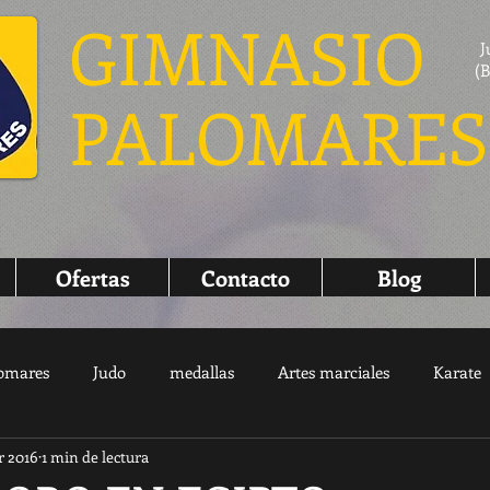
GIMNASIO
J
(B
PALOMARES
Ofertas
Contacto
Blog
omares
Judo
medallas
Artes marciales
Karate
r 2016
1 min de lectura
do
Tu comunidad
Consejos para bloguear
Pilates