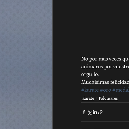
No por mas veces que
animaros por vuestro
orgullo.
Muchísimas felicidad
#karate
#oro
#medal
Karate
Palomares