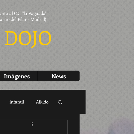
unto al C.C. "la Vaguada"
arrio del Pilar - Madrid)
 DOJO
Imágenes
News
infantil
Aikido