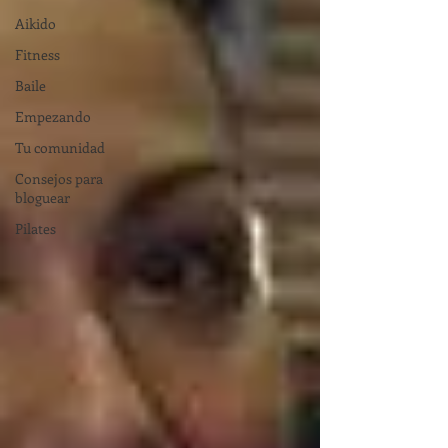
Aikido
Fitness
Baile
Empezando
Tu comunidad
Consejos para
bloguear
Pilates