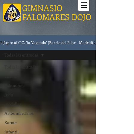
GIMNASIO
PALOMARES DOJO
Blog
Junto al C.C. "la Vaguada" (Barrio del Pilar - Madrid)
Todas las entradas
Todas las entradas
Tirma
Palomares
Judo
medallas
Artes marciales
Karate
infantil