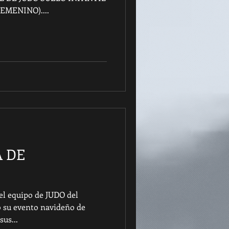
EMENINO)....
A DE
el equipo de JUDO del
 su evento navideño de
us...