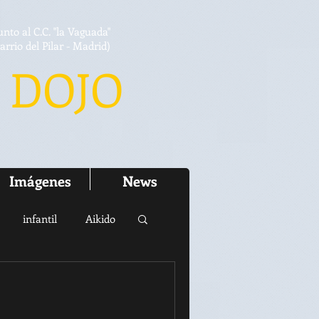
unto al C.C. "la Vaguada"
arrio del Pilar - Madrid)
 DOJO
Imágenes
News
infantil
Aikido