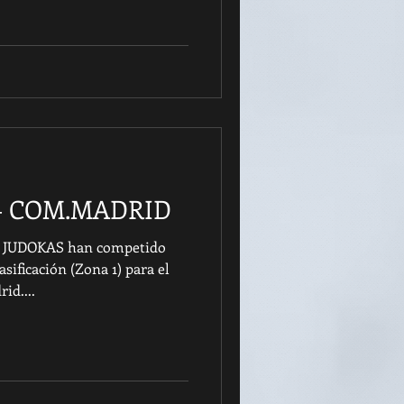
 - COM.MADRID
os JUDOKAS han competido
sificación (Zona 1) para el
id....