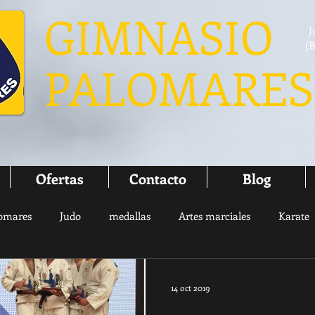
GIMNASIO
J
(B
PALOMARES
Ofertas
Contacto
Blog
omares
Judo
medallas
Artes marciales
Karate
do
Tu comunidad
Consejos para bloguear
Pilates
14 oct 2019