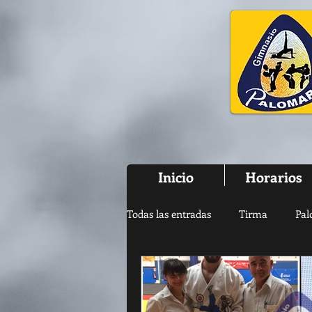
Inicio
Horarios
Todas las entradas
Tirma
Pal
Fitness
Baile
Empezan