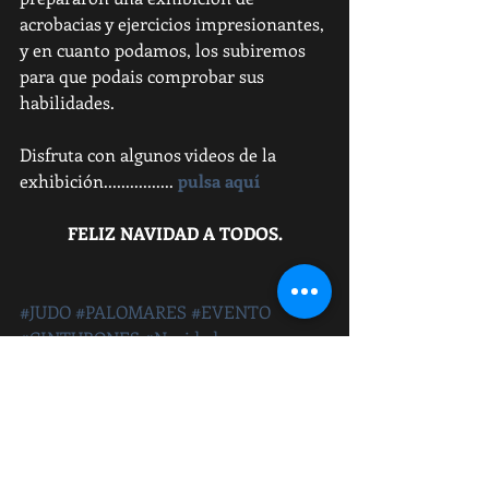
acrobacias y ejercicios impresionantes, 
y en cuanto podamos, los subiremos 
para que podais comprobar sus 
habilidades.
Disfruta con algunos videos de la 
exhibición................ 
pulsa aquí
FELIZ NAVIDAD A TODOS.
#JUDO
#PALOMARES
#EVENTO
#CINTURONES
#Navidades
Judo
Palomares