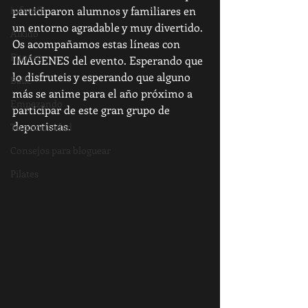
infantil
participaron alumnos y familiares en 
un entorno agradable y muy divertido.
Aikido
Os acompañamos estas líneas con 
Fitness
IMÁGENES del evento. Esperando que 
lo disfruteis y esperando que alguno 
Baile
más se anime para el año próximo a 
Empezando
participar de este gran grupo de 
deportistas.
Tu comunidad
Consejos para bloguear
Pilates