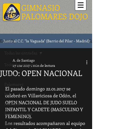
GIMNASIO
PALOMARES DOJO
Entrada
Junto al C.C. "la Vaguada" (Barrio del Pilar - Madrid)
Todas las entradas
A. de Santiago
Todas las entradas
27 ene 2017
1 min de lectura
JUDO: OPEN NACIONAL
Tirma
Palomares
El pasado domingo 22.01.2017 se 
Judo
celebró en Villaviciosa de Odón, el 
OPEN NACIONAL DE JUDO SUELO 
medallas
INFANTIL Y CADETE (MASCULINO Y 
Artes marciales
FEMENINO).
Los resultados acompañaron al equipo 
Karate