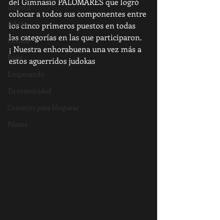
del Gimnasio PALOMARES que logró 
infantil
colocar a todos sus componentes entre 
Aikido
los cinco primeros puestos en todas 
las categorías en las que participaron.
Fitness
¡ Nuestra enhorabuena una vez más a 
Baile
estos aguerridos judokas
Empezando
Tu comunidad
Consejos para bloguear
Pilates