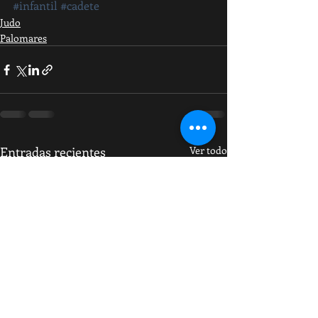
#infantil
#cadete
Judo
Palomares
Entradas recientes
Ver todo