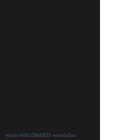
#judo
#PALOMARES
#medallas