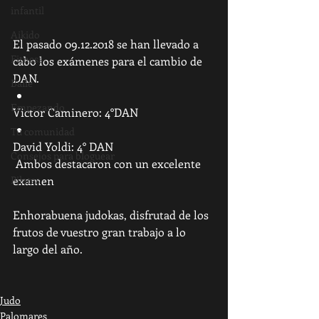
infantil
Aikido
El pasado 09.12.2018 se han llevado a 
Fitness
cabo los exámenes para el cambio de 
DAN. 
Baile
Empezando
Victor Caminero: 4°DAN
Tu comunidad
David Yoldi: 4° DAN
Consejos para bloguear
 Ambos destacaron con un excelente 
Pilates
examen
Enhorabuena judokas, disfrutad de los 
frutos de vuestro gran trabajo a lo 
largo del año.
Judo
Palomares