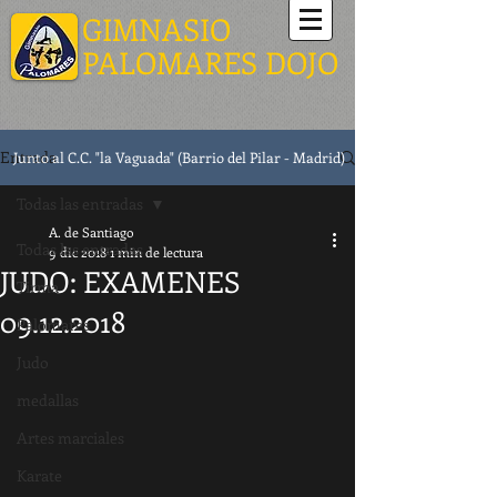
GIMNASIO
PALOMARES DOJO
Entrada
Junto al C.C. "la Vaguada" (Barrio del Pilar - Madrid)
Todas las entradas
A. de Santiago
Todas las entradas
9 dic 2018
1 min de lectura
JUDO: EXAMENES
Tirma
09.12.2018
Palomares
Judo
medallas
Artes marciales
Karate