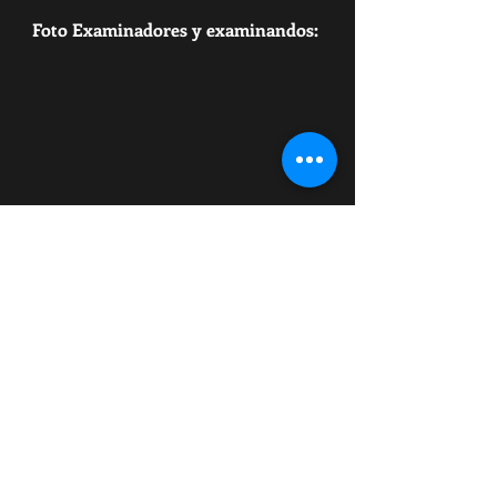
Foto Examinadores y examinandos: 
Fotos de grupo del seminario: 
IMG_6128, IMG_6394