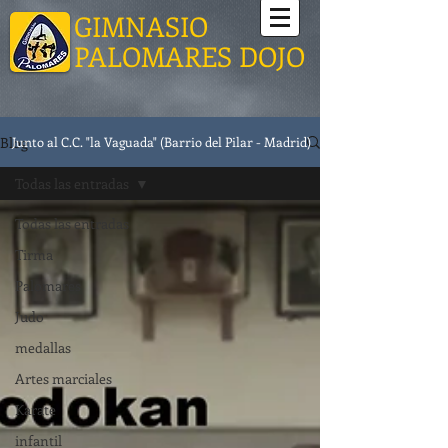
GIMNASIO
PALOMARES DOJO
Blog
Junto al C.C. "la Vaguada" (Barrio del Pilar - Madrid)
Todas las entradas
Todas las entradas
Tirma
Palomares
Judo
medallas
Artes marciales
Karate
infantil