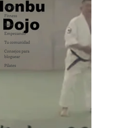
Aikido
Fitness
Baile
Empezando
Tu comunidad
Consejos para
bloguear
Pilates